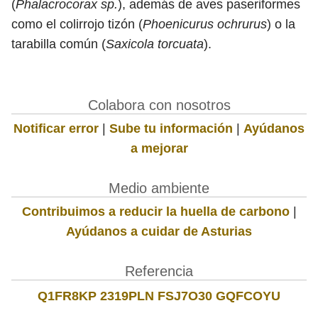
(
Phalacrocorax sp.
), además de aves paseriformes
como el colirrojo tizón (
Phoenicurus ochrurus
) o la
tarabilla común (
Saxicola torcuata
).
Colabora con nosotros
Notificar error
|
Sube tu información
|
Ayúdanos
a mejorar
Medio ambiente
Contribuimos a reducir la huella de carbono
|
Ayúdanos a cuidar de Asturias
Referencia
Q1FR8KP 2319PLN FSJ7O30 GQFCOYU