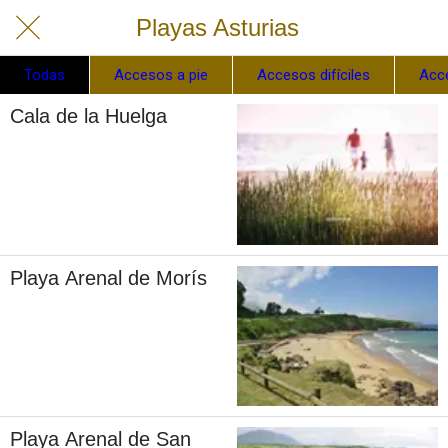
Playas Asturias
Todas
Accesos a pie
Accesos difíciles
Acc
Cala de la Huelga
Playa Arenal de Morís
Playa Arenal de San