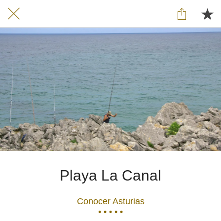
Playa La Canal
Conocer Asturias
• • • • •