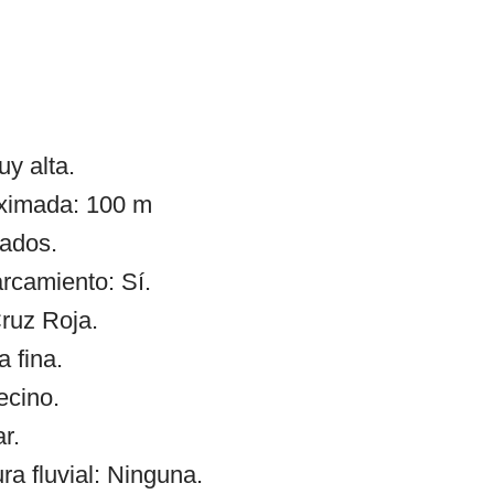
y alta.
oximada: 100 m
ados.
arcamiento: Sí.
ruz Roja.
a fina.
ecino.
r.
 fluvial: Ninguna.