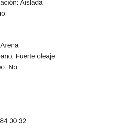
ación: Aislada
mo:
 Arena
año: Fuerte oleaje
eo: No
 84 00 32