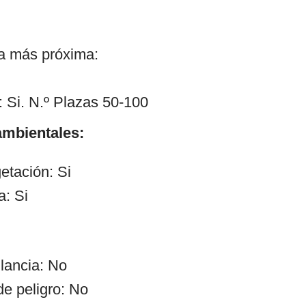
ía más próxima:
 Si. N.º Plazas 50-100
mbientales:
etación: Si
a: Si
ilancia: No
de peligro: No