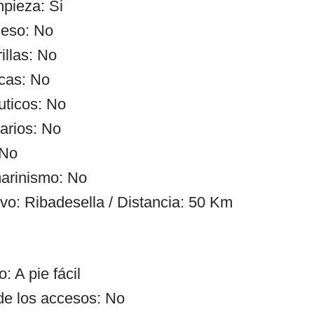
mpieza: Si
ceso: No
illas: No
cas: No
uticos: No
arios: No
 No
arinismo: No
ivo: Ribadesella / Distancia: 50 Km
: A pie fácil
de los accesos: No