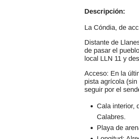
Descripción:
La Cóndia, de acce
Distante de Llane
de pasar el pueblo
local LLN 11 y des
Acceso: En la últi
pista agrícola (si
seguir por el send
Cala interior,
Calabres.
Playa de arena
Longitud: Alr