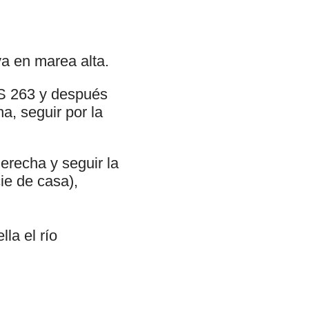
ya en marea alta.
AS 263 y después
a, seguir por la
erecha y seguir la
cie de casa),
la el río