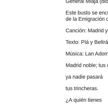
General Miaja (bi
Este busto se encu
de la Emigración 
Canción: Madrid y
Texto: Plá y Beltr
Música: Lan Adom
Madrid noble; tus c
ya nadie pasará
tus trincheras.
¿A quién tienes