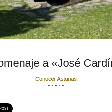
omenaje a «José Cardí
Conocer Asturias
• • • • •
POST