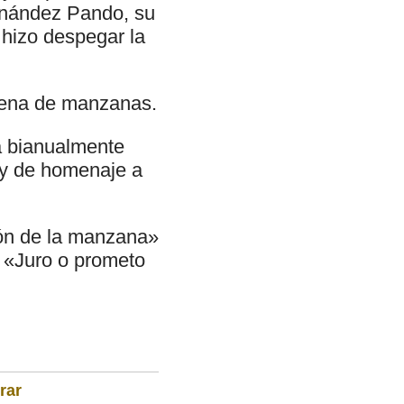
rnández Pando, su
 hizo despegar la
cena de manzanas.
a bianualmente
 y de homenaje a
ión de la manzana»
la «Juro o prometo
rar