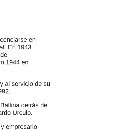
icenciarse en
nal. En 1943
 de
en 1944 en
 al servicio de su
992.
Ballina detrás de
ardo Urculo.
 y empresario